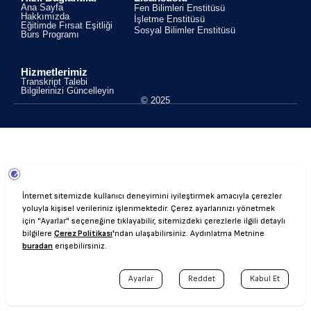
Ana Sayfa
Fen Bilimleri Enstitüsü
Hakkımızda
İşletme Enstitüsü
Eğitimde Fırsat Eşitliği
Sosyal Bilimler Enstitüsü
Burs Programı
Hizmetlerimiz
Transkript Talebi
Bilgilerinizi Güncelleyin
© 2025